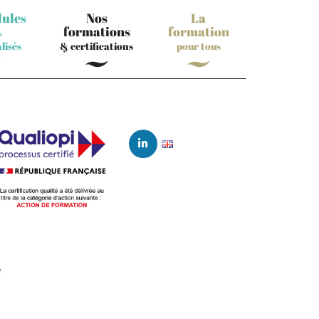
ules
Nos
La
formations
formation
%
lisés
& certifications
pour tous
é